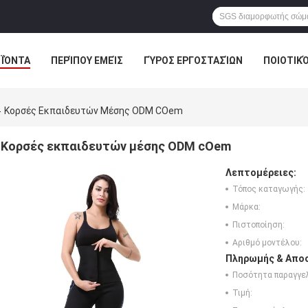
ΪΌΝΤΑ
ΠΕΡΊΠΟΥ ΕΜΕΊΣ
ΓΎΡΟΣ ΕΡΓΟΣΤΑΣΊΩΝ
ΠΟΙΟΤΙΚ
Κορσές Εκπαιδευτών Μέσης ODM COem
Κορσές εκπαιδευτών μέσης ODM cOem
Λεπτομέρειες:
Τόπος καταγωγής:
Μάρκα:
Πιστοποίηση:
Αριθμό μοντέλου:
Πληρωμής & Αποσ
Ποσότητα παραγγελ
Τιμή: