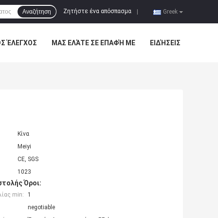
Ζητήστε ένα απόσπασμα
Αναζήτηση
|
Greek
ΌΣ ΈΛΕΓΧΟΣ
ΜΑΣ ΕΛΆΤΕ ΣΕ ΕΠΑΦΉ ΜΕ
ΕΙΔΉΣΕΙΣ
Κίνα
Meiyi
CE, SGS
1023
τολής Όροι:
ίας min:
1
negotiable