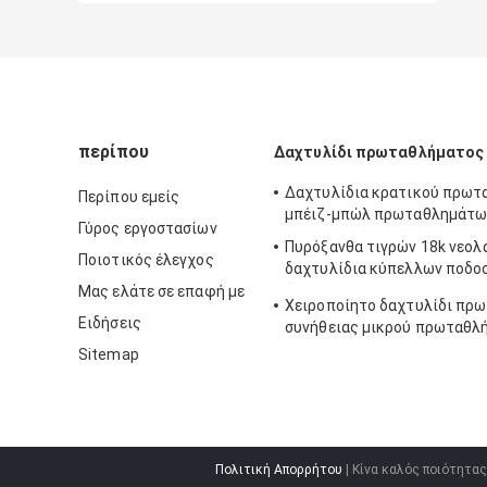
περίπου
Δαχτυλίδι πρωταθλήματος 
Δαχτυλίδια κρατικού πρωτ
Περίπου εμείς
μπέιζ-μπώλ πρωταθλημάτω
Γύρος εργοστασίων
Πυρόξανθα τιγρών 18k νεολ
Ποιοτικός έλεγχος
δαχτυλίδια κύπελλων ποδο
έξοχα
Μας ελάτε σε επαφή με
Χειροποίητο δαχτυλίδι πρ
Ειδήσεις
συνήθειας μικρού πρωταθλ
Sitemap
Πολιτική Απορρήτου
| Κίνα καλός ποιότητα