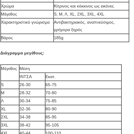
Χρώμα
Κίτρινος και κόκκινος ως εικόνες
Μέγεθος
S, Μ, Λ, XL, 2XL, 3XL, 4XL
Χαρακτηριστικό γνώρισμα
Αντιβακτηριακός, αναπνεύσιμος,
γρήγορα ξηρός
Βάρος
185g
Διάγραμμα μεγέθους:
Μέγεθος
Μέση
ΙΝΤΣΑ
Εκατ.
S
26-30
65-75
Μ
28-32
70-80
Λ
30-34
75-85
XL
32-36
80-90
2XL
34-38
85-95
3XL
38-42
95-105
4XL
40-44
100-110