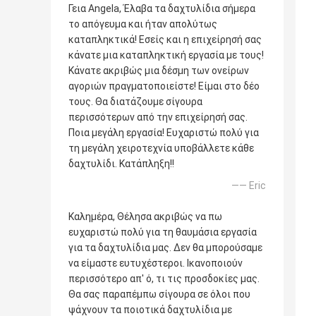
Γεια Angela, Έλαβα τα δαχτυλίδια σήμερα
το απόγευμα και ήταν απολύτως
καταπληκτικά! Εσείς και η επιχείρησή σας
κάνατε μια καταπληκτική εργασία με τους!
Κάνατε ακριβώς μια δέσμη των ονείρων
αγοριών πραγματοποιείστε! Είμαι στο δέο
τους. Θα διατάζουμε σίγουρα
περισσότερων από την επιχείρησή σας.
Ποια μεγάλη εργασία! Ευχαριστώ πολύ για
τη μεγάλη χειροτεχνία υποβάλλετε κάθε
δαχτυλίδι. Κατάπληξη!!
—— Eric
Καλημέρα, Θέλησα ακριβώς να πω
ευχαριστώ πολύ για τη θαυμάσια εργασία
για τα δαχτυλίδια μας. Δεν θα μπορούσαμε
να είμαστε ευτυχέστεροι. Ικανοποιούν
περισσότερο απ' ό, τι τις προσδοκίες μας.
Θα σας παραπέμπω σίγουρα σε όλοι που
ψάχνουν τα ποιοτικά δαχτυλίδια με