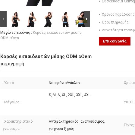
Συσκευασία λεπτο
Χρόνος παράδοσης
Όροι πληρωμής:
Δυνατότητα προσφ
Μεγάλες Εικόνας :
Κορσές εκπαιδευτών μέσης
ODM cOem
Επικοινωνία
Κορσές εκπαιδευτών μέσης ODM cOem
περιγραφή
Υλικό:
Νεοπρένιο/νάυλον
Χρώμα
S, Μ, Λ, XL, 2XL, 3XL, 4XL
Μέγεθος:
ΥΦΟΣ:
Χαρακτηριστικό
Αντιβακτηριακός, αναπνεύσιμος,
Γένος:
γνώρισμα:
γρήγορα ξηρός