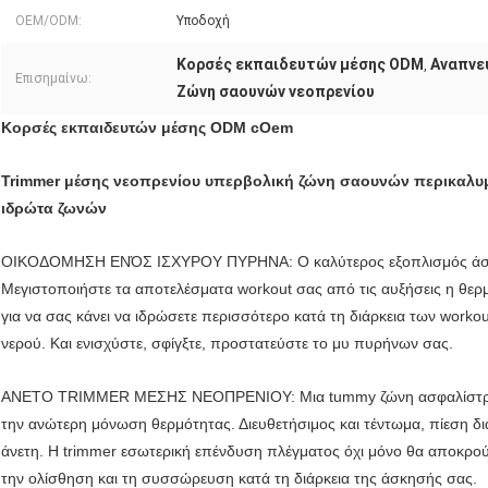
OEM/ODM:
Υποδοχή
Κορσές εκπαιδευτών μέσης ODM
Αναπνε
,
Επισημαίνω:
Ζώνη σαουνών νεοπρενίου
Κορσές εκπαιδευτών μέσης ODM cOem
Trimmer μέσης νεοπρενίου υπερβολική ζώνη σαουνών περικαλ
ιδρώτα ζωνών
ΟΙΚΟΔΟΜΗΣΗ ΕΝΌΣ ΙΣΧΥΡΟΥ ΠΥΡΗΝΑ: Ο καλύτερος εξοπλισμός άσκησ
Μεγιστοποιήστε τα αποτελέσματα workout σας από τις αυξήσεις η θε
για να σας κάνει να ιδρώσετε περισσότερο κατά τη διάρκεια των worko
νερού. Και ενισχύστε, σφίγξτε, προστατεύστε το μυ πυρήνων σας.
ΑΝΕΤΟ TRIMMER ΜΕΣΗΣ ΝΕΟΠΡΕΝΙΟΥ: Μια tummy ζώνη ασφαλίστρου. Γ
την ανώτερη μόνωση θερμότητας. Διευθετήσιμος και τέντωμα, πίεση δ
άνετη. Η trimmer εσωτερική επένδυση πλέγματος όχι μόνο θα αποκρού
την ολίσθηση και τη συσσώρευση κατά τη διάρκεια της άσκησής σας.