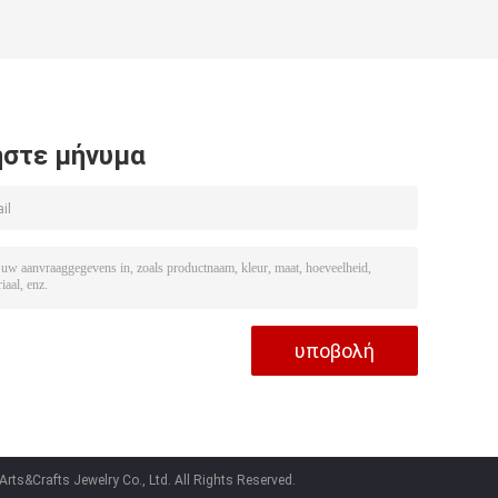
στε μήνυμα
ts&Crafts Jewelry Co., Ltd. All Rights Reserved.